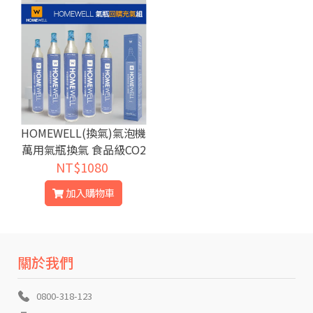
HOMEWELL(換氣)氣泡機
萬用氣瓶換氣 食品級CO2
NT$1080
回充/灌氣
加入購物車
關於我們
0800-318-123