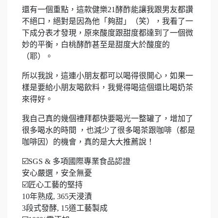
還有一個重點，這款健樂21酵酢能讓我跟男友都讚
不絕口，絕對是因為他「夠甜」（笑），我看了一
下成分表才發現，原來酸度跟甜度都達到了一個微
妙的平衡，白桃酵酢甚至是甜度大於酸度的
（耶）。
所以我說，這連小朋友都可以喝得很開心，如果一
樣是要給小朋友喝飲料，我覺得喝這個還比喝奶茶
來得好。
我自己真的幾個禮拜都快要喝光一整罐了，增加了
很多喝水的時間 ，也減少了很多喝茶跟咖啡（都是
咖啡因）的機會，真的是大大推薦說！
☑️SGS & 多項國際專業食品認證
安心嚴選，安全無憂
☑️匠心工藝的堅持
10年熟成, 365天浸漬
3段式發酵, 15道工藝製成