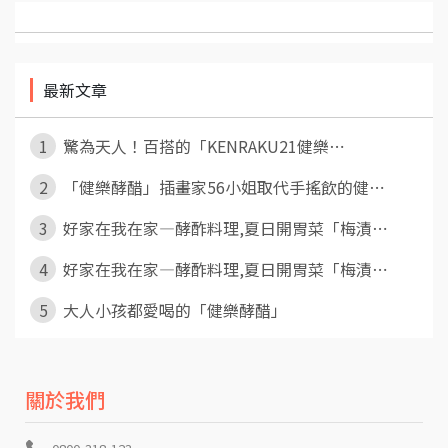
最新文章
1
驚為天人！百搭的「KENRAKU21健樂⋯
2
「健樂酵醋」插畫家56小姐取代手搖飲的健⋯
3
好家在我在家—酵酢料理,夏日開胃菜「梅漬⋯
4
好家在我在家—酵酢料理,夏日開胃菜「梅漬⋯
5
大人小孩都愛喝的「健樂酵醋」
關於我們