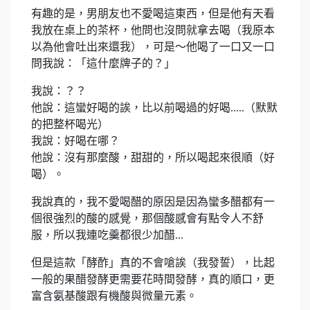
有趣的是，男朋友也不愛喝這東西，但是他有天看
我放在桌上的茶杯，他問也沒問就拿去喝（我原本
以為他會吐出來還我），可是～他喝了一口又一口
問我說：「這什麼牌子的？」
我說：？？
他說：這蠻好喝的誒，比以前喝過的好喝.....（默默
的把整杯喝光）
我說：好喝在哪？
他說：沒有那麼酸，甜甜的，所以喝起來很順（好
喝）。
我說真的，我不愛喝醋的原因是因為蠻多醋都有一
個很強烈的酸的感覺，那個酸感會有點令人不舒
服，所以我連吃羹都很少加醋...
但是這款「酵酢」真的不會嗆誒（我發誓），比起
一般的果醋發酵更需要花時間發酵，真的順口，更
富含氨基酸跟有機酸與微量元素。