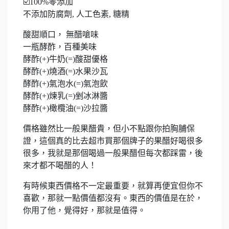
☑️100%零添加
不添加防腐劑, 人工色素, 糖精
酸甜順口， 無醋嗆味
一瓶酵酢，百種美味
酵酢(+)牛奶(=)酸甜優格
酵酢(+)燒酒(=)水果沙瓦
酵酢(+)氣泡水(=)氣泡飲
酵酢(+)煉乳(=)剉冰淋醬
酵酢(+)橄欖油(=)沙拉醬
價格雖然比一般果醋貴，但小不點跟你拍胸脯保
證，這個真的比去超市買那個牌子的果醋好喝很多
很多，我就是那個喝過一般果醋但每次都踩雷，後
來才都不喝醋的人！
有時候東西價格不一定最重要，就算再便宜但你不
喜歡，那就一點價值都沒有。東西的價值是在於，
你用了他，覺得好，那就是值得。