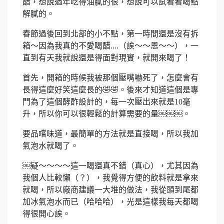
醋，想說過年吃得油膩的很，想說可以試看看喝點
解膩的。
春節過後回到北部的小不點，第一時間還是沒有拆
箱～因為我真的不愛喝醋....（誒～～恩～～），一
直到有天我就說還是得面對現實，就開來喝了！
首先，開箱的時候我被那個壓嘴嚇死了，怎麼會有
長得這麼好笑這麼長的🤣🤣。後來才知道這個是專
門為了這個酵酢設計的，每一次壓出來就是10毫
升，所以你可以很輕鬆的計算需要的量￼￼￼。
要品嚐味道，最簡單的方法就是直接喝，所以我加
氣泡水就喝了。
￼疑～～～～這一喝還真不錯（真心），尤其因為
我個人比較懶（？），我覺得方便的飲料就是拿來
就喝，所以廠商建議一大堆的做法，我從頭到尾都
加冰氣泡水而已（哈哈哈），光是這樣我每天都喝
得很開心誒。